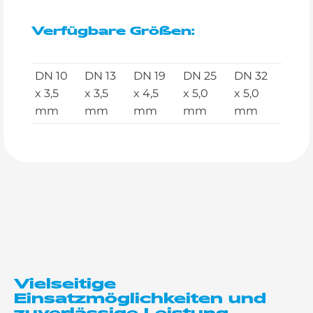
Verfügbare Größen:
DN 10
DN 13
DN 19
DN 25
DN 32
x 3,5
x 3,5
x 4,5
x 5,0
x 5,0
mm
mm
mm
mm
mm
Vielseitige
Einsatzmöglichkeiten und
zuverlässige Leistung