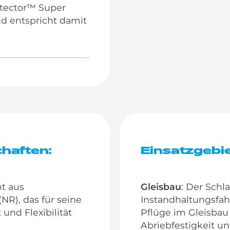
otector™ Super
d entspricht damit
haften:
Einsatzgebie
ht aus
Gleisbau
: Der Schl
R), das für seine
Instandhaltungsfa
und Flexibilität
Pflüge im Gleisbau
Abriebfestigkeit u