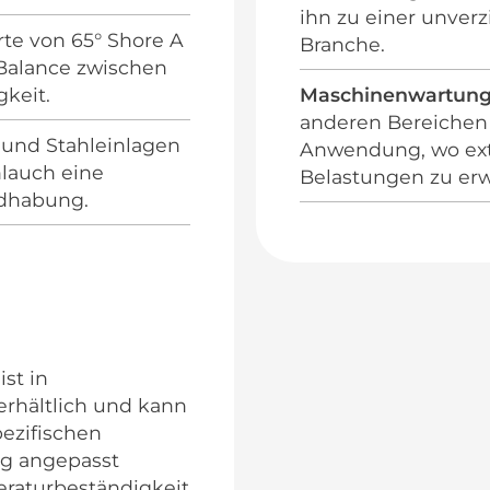
ihn zu einer unverz
rte von 65° Shore A
Branche.
 Balance zwischen
gkeit.
Maschinenwartun
anderen Bereichen
- und Stahleinlagen
Anwendung, wo ex
hlauch eine
Belastungen zu erw
ndhabung.
st in
rhältlich und kann
pezifischen
g angepasst
eraturbeständigkeit