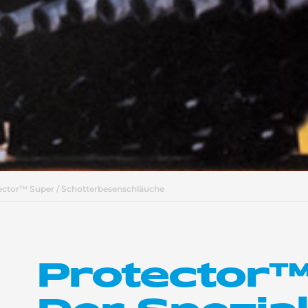
ector™ Super / Schotterbesenschläuche
Protector™