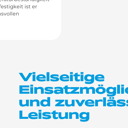
stigkeit ist er
hsvollen
Vielseitige
Einsatzmögli
und zuverläs
Leistung