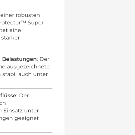
seiner robusten
Protector™ Super
tet eine
 starker
n Belastungen
: Der
ine ausgezeichnete
n stabil auch unter
flüsse
: Der
uch
n Einsatz unter
ngen geeignet