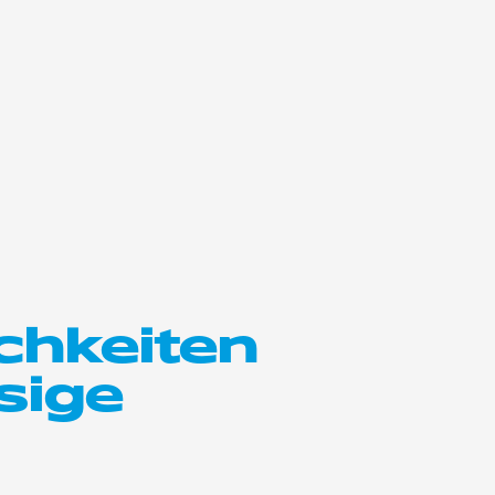
chkeiten
sige