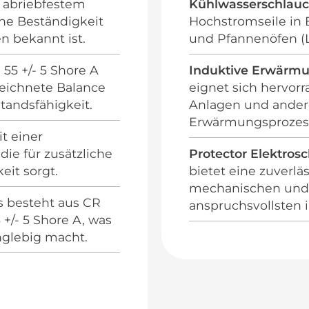
s abriebfestem
Kühlwasserschlau
he Beständigkeit
Hochstromseile in 
 bekannt ist.
und Pfannenöfen (L
 55 +/- 5 Shore A
Induktive Erwärm
zeichnete Balance
eignet sich hervorr
tandsfähigkeit.
Anlagen und ander
Erwärmungsprozes
it einer
die für zusätzliche
Protector Elektros
eit sorgt.
bietet eine zuverl
mechanischen und 
s besteht aus CR
anspruchsvollsten 
 +/- 5 Shore A, was
nglebig macht.