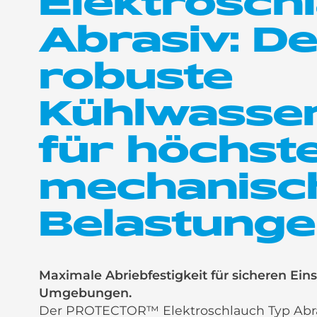
Elektrosch
Abrasiv: De
robuste
Kühlwasse
für höchst
mechanisc
Belastung
Maximale Abriebfestigkeit für sicheren Ein
Umgebungen.
Der PROTECTOR™ Elektroschlauch Typ Abrasiv