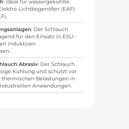
ch
: Ideal für wassergekühlte
Elektro-Lichtbogenöfen (EAF)
F).
ungsanlagen
: Der Schlauch
agend für den Einsatz in ESU-
en induktiven
sen.
chlauch Abrasiv
: Der Schlauch
ässige Kühlung und schützt vor
thermischen Belastungen in
industriellen Anwendungen.