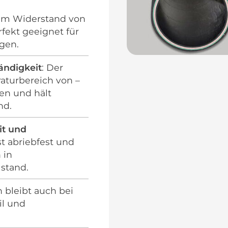
nem Widerstand von
rfekt geeignet für
agen.
ändigkeit
: Der
aturbereich von –
en und hält
nd.
it und
st abriebfest und
 in
stand.
h bleibt auch bei
il und