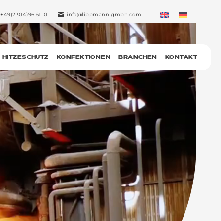
+49(2304)96 61–0
info@lippmann-gmbh.com
HITZESCHUTZ
KONFEKTIONEN
BRANCHEN
KONTAKT