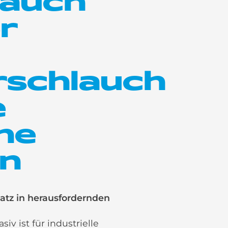
lauch
r
rschlauch
e
he
en
satz in herausfordernden
 ist für industrielle