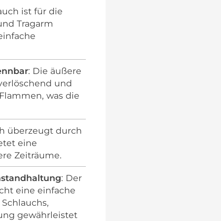
auch ist für die
 und Tragarm
einfache
ennbar
: Die äußere
tverlöschend und
 Flammen, was die
ch überzeugt durch
tet eine
ere Zeiträume.
nstandhaltung
: Der
cht eine einfache
Schlauchs,
ung gewährleistet